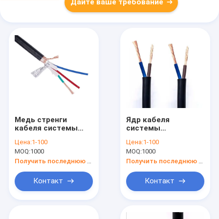
Дайте ваше требование
Медь стренги
Ядр кабеля
кабеля системы
системы
управления
управления
Цена:
1-100
Цена:
1-100
изоляции RVVP PVC
CU/PVC/PVC 2
MOQ:
1000
MOQ:
1000
огнеупорная
H07VV-F RVV
защищаемая Multi
многожильное к 24
Получить последнюю цену
Получить последнюю цену
ядра
Контакт
Контакт