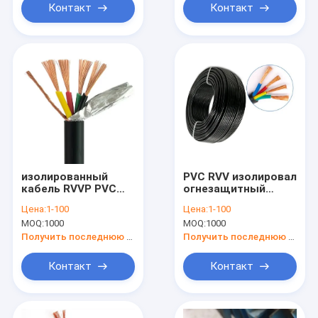
Контакт
Контакт
изолированный
PVC RVV изолировал
кабель RVVP PVC
огнезащитный
0.5-25Mm2
кабель системы
Цена:
1-100
Цена:
1-100
залуживал экран
управления
MOQ:
1000
MOQ:
1000
заплетенный
4X2.5MM2 для дома
медной проволокой
Получить последнюю цену
Получить последнюю цену
Контакт
Контакт