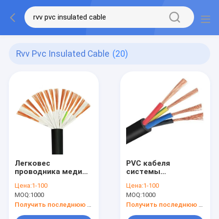
Rvv Pvc Insulated Cable
(20)
Легковес
PVC кабеля
проводника меди
системы
изолированного
управления RVV
Цена:
1-100
Цена:
1-100
кабеля PVC H05VV-F
0.5~0.8MM
MOQ:
1000
MOQ:
1000
RVV
многожильный
изолированный PVC
Получить последнюю цену
Получить последнюю цену
обшил