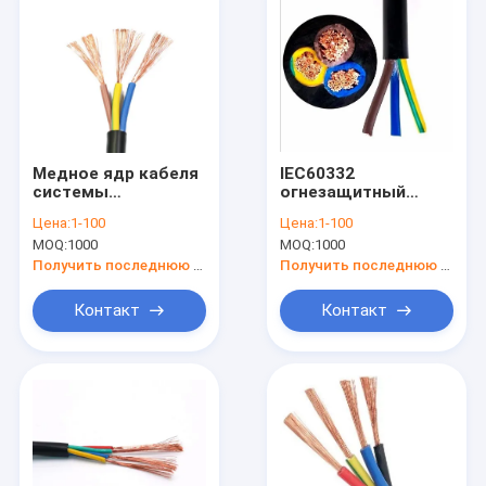
Медное ядр кабеля
IEC60332
системы
огнезащитный
управления 2 ядра
проводник меди
Цена:
1-100
Цена:
1-100
RVV огнезащитное -
низшего
MOQ:
1000
MOQ:
1000
ядр 61
напряжения кабеля
системы
Получить последнюю цену
Получить последнюю цену
управления RVV
Контакт
Контакт
Дом
Продукты
О нас