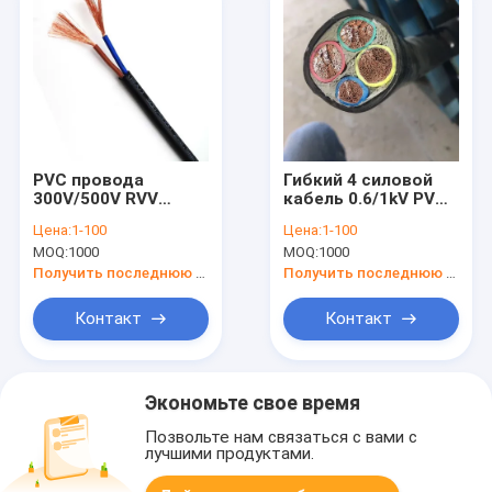
PVC провода
Гибкий 4 силовой
300V/500V RVV
кабель 0.6/1kV PVC
изолировал PVC
медного кабеля
Цена:
1-100
Цена:
1-100
обшил гибкий
VVR ядра
MOQ:
1000
MOQ:
1000
кабель 2 ядров
изолированный
Получить последнюю цену
Получить последнюю цену
Контакт
Контакт
Экономьте свое время
Позвольте нам связаться с вами с
лучшими продуктами.