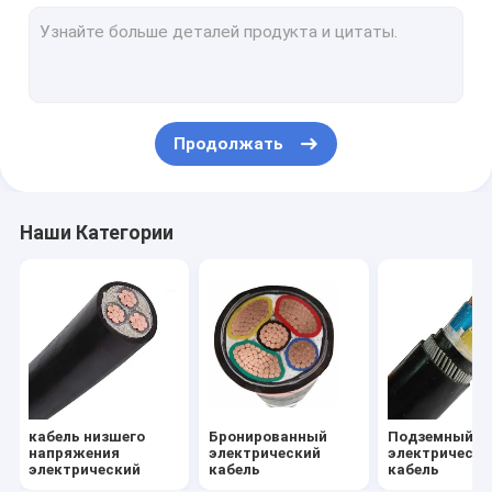
Изолированный кабель PVC
изолированный кабель кслпе
Резиновый обшитый кабель
Продолжать
многожильный кабель системы управления
Огнезащитный кабель системы управления
Наши Категории
Алюминиевые надземные кабели
Воздушный кабель пачки
обнаженный алюминиевый проводник
Изолированный электрический провод
кабель низшего
Бронированный
Подземный
напряжения
электрический
электрически
электрический
кабель
кабель