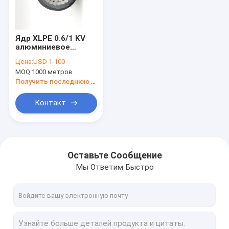
Путешествие фабрики
Проверка качества
Ядр XLPE 0.6/1 KV
алюминиевое
Свяжитесь мы
изолировало
Цена:
USD 1-100
силовой кабель
MOQ:
1000 метров
низшего
Новости
напряжения куртки
Получить последнюю цену
PVC NA2XY
Случаи
Контакт
кабель низшего напряжения электрический
Оставьте Сообщение
Мы Ответим Быстро
Бронированный электрический кабель
Подземный электрический кабель
Средние кабели напряжения тока