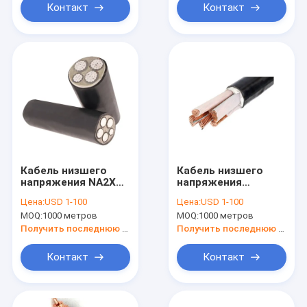
Контакт
Контакт
Кабель низшего
Кабель низшего
напряжения NA2XBY
напряжения
электрический
медного кабеля
Цена:
USD 1-100
Цена:
USD 1-100
380V PVC 35mm
MOQ:
1000 метров
MOQ:
1000 метров
XLPE электрический
Получить последнюю цену
Получить последнюю цену
Контакт
Контакт