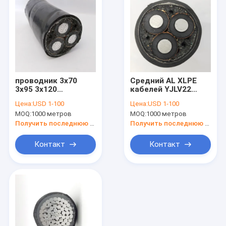
проводник 3x70
Средний AL XLPE
3x95 3x120
кабелей YJLV22
алюминиевый
напряжения тока
Цена:
USD 1-100
Цена:
USD 1-100
привязывает XLPE
8.7/15KV
MOQ:
1000 метров
MOQ:
1000 метров
15 KV
изолировал черноту
Получить последнюю цену
Получить последнюю цену
Контакт
Контакт
Дом
Продукты
О нас