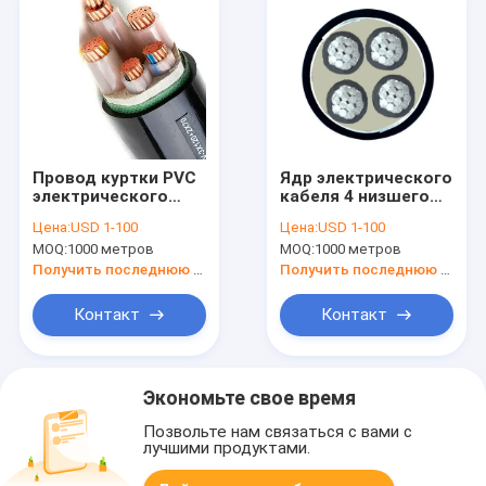
Провод куртки PVC
Ядр электрического
электрического
кабеля 4 низшего
кабеля N2XY
напряжения
Цена:
USD 1-100
Цена:
USD 1-100
низшего
проводника STA
MOQ:
1000 метров
MOQ:
1000 метров
напряжения ядра
NA2XBY Al
1000V Cu 3+2
Получить последнюю цену
Получить последнюю цену
Контакт
Контакт
Экономьте свое время
Позвольте нам связаться с вами с
лучшими продуктами.