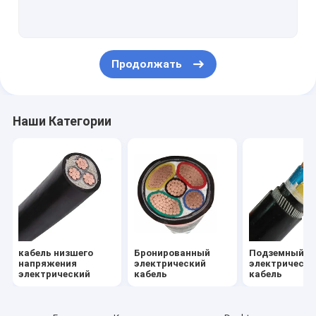
Изолированный кабель PVC
изолированный кабель кслпе
Продолжать
Резиновый обшитый кабель
многожильный кабель системы управления
Наши Категории
Огнезащитный кабель системы управления
Алюминиевые надземные кабели
Воздушный кабель пачки
обнаженный алюминиевый проводник
кабель низшего
Бронированный
Подземный
Изолированный электрический провод
напряжения
электрический
электрически
электрический
кабель
кабель