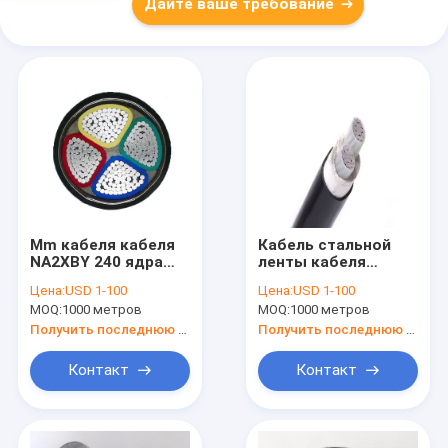
Дайте ваше требование
Mm кабеля кабеля
Кабель стальной
NA2XBY 240 ядра
ленты кабеля
проводника 4 Al
низшего
Цена:
USD 1-100
Цена:
USD 1-100
бронированные кв
напряжения ядра Al
MOQ:
1000 метров
MOQ:
1000 метров
алюминиевого
2 YJLV22 NA2XRY
бронированный
Получить последнюю цену
Получить последнюю цену
Контакт
Контакт