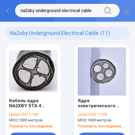
Na2xby Underground Electrical Cable
(11)
Кабель ядра
Ядра
NA2XBY STA 4
электрического
алюминиевый
кабеля 4 0.6/1 KV
Цена:
USD 1-100
Цена:
USD 1-100
подземный
куртка PVC кабеля
MOQ:
1000 метров
MOQ:
1000 метров
электрический
бронированного
подгонял
алюминиевая
Получить последнюю цену
Получить последнюю цену
бронированная