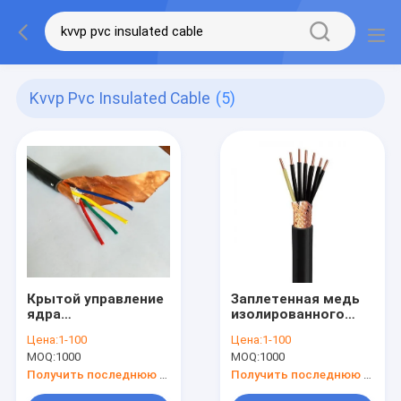
Kvvp Pvc Insulated Cable
(5)
Крытой управление
Заплетенная медь
ядра
изолированного
изолированного
кабеля PVC ядра
Цена:
1-100
Цена:
1-100
кабеля 4 PVC KVVP
KVVP Cu защищала
MOQ:
1000
MOQ:
1000
защищаемое
провод
медью
Получить последнюю цену
Получить последнюю цену