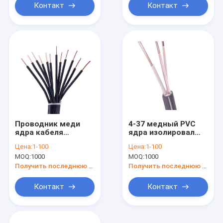
Контакт
Контакт
Проводник меди
4-37 медный PVC
ядра кабеля
ядра изолировал
системы
кабель системы
Цена:
1-100
Цена:
1-100
управления 2-61 KVV
управления
MOQ:
1000
MOQ:
1000
KVVP электрический
450/750V
Получить последнюю цену
Получить последнюю цену
Контакт
Контакт