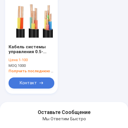
Кабель системы
управления 0.5-
25mm2 450/750V
Цена:
1-100
KVV KVVP
MOQ:
1000
огнезащитный
Получить последнюю цену
Контакт
Оставьте Сообщение
Мы Ответим Быстро