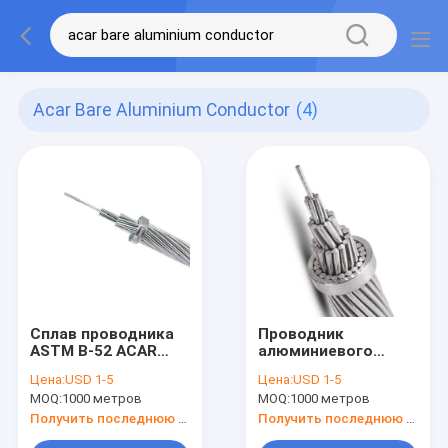
Acar Bare Aluminium Conductor
(4)
Сплав проводника
Проводник
ASTM B-52 ACAR
алюминиевого
обнаженный
сплава усиленный
Цена:
USD 1-5
Цена:
USD 1-5
алюминиевый
ACAR обнаженный
MOQ:
1000 метров
MOQ:
1000 метров
усилил
алюминиевый
Получить последнюю цену
Получить последнюю цену