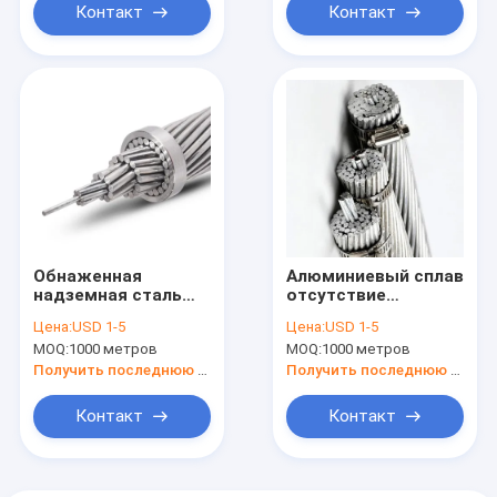
Контакт
Контакт
Обнаженная
Алюминиевый сплав
надземная сталь
отсутствие
проводника AAC
изолированного Al
Цена:
USD 1-5
Цена:
USD 1-5
AAAC 120 Mm2 ACSR
1CX185 MM2 IEC
MOQ:
1000 метров
MOQ:
1000 метров
алюминиевая
61089 проводника
усилила
ACAR
Получить последнюю цену
Получить последнюю цену
Контакт
Контакт