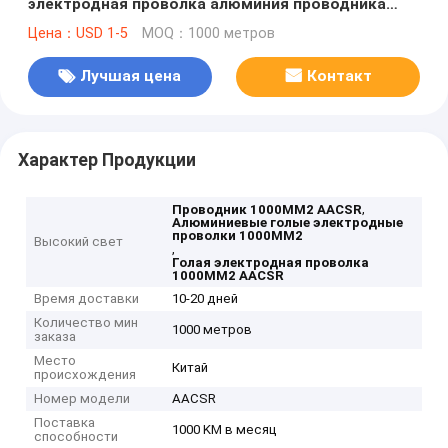
электродная проволка алюминия проводника
1000MM2 AACSR
Цена：USD 1-5
MOQ：1000 метров
Лучшая цена
Контакт
Характер Продукции
,
Проводник 1000MM2 AACSR
Алюминиевые голые электродные
проволки 1000MM2
Высокий свет
,
Голая электродная проволка
1000MM2 AACSR
Время доставки
10-20 дней
Количество мин
1000 метров
заказа
Место
Китай
происхождения
Номер модели
AACSR
Поставка
1000 KM в месяц
способности