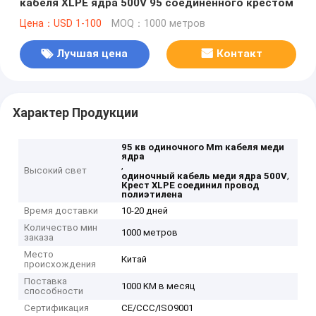
кабеля XLPE ядра 500V 95 соединенного крестом
Цена：USD 1-100
MOQ：1000 метров
Лучшая цена
Контакт
Характер Продукции
95 кв одиночного Mm кабеля меди
ядра
,
Высокий свет
,
одиночный кабель меди ядра 500V
Крест XLPE соединил провод
полиэтилена
Время доставки
10-20 дней
Количество мин
1000 метров
заказа
Место
Китай
происхождения
Поставка
1000 KM в месяц
способности
Сертификация
CE/CCC/ISO9001