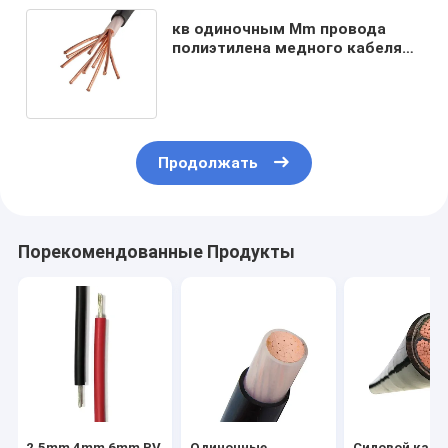
кв одиночным Mm провода
полиэтилена медного кабеля
XLPE ядра 500V 95
соединенного крестом
Продолжать
Порекомендованные Продукты
2.5mm 4mm 6mm PV
Одиночные
Силовой кабе